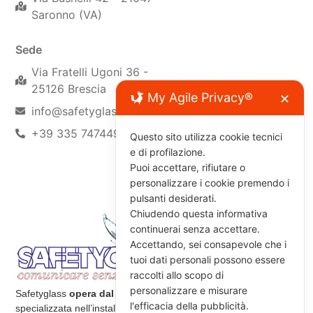
Saronno (VA)
Sede
Via Fratelli Ugoni 36 -
25126 Brescia
My Agile Privacy®
✕
info@safetyglassgroup.it
+39 335 7474495
Questo sito utilizza cookie tecnici
e di profilazione.
Puoi accettare, rifiutare o
personalizzare i cookie premendo i
pulsanti desiderati.
Chiudendo questa informativa
continuerai senza accettare.
Accettando, sei consapevole che i
tuoi dati personali possono essere
raccolti allo scopo di
personalizzare e misurare
Safetyglass
opera dal 1975
nel settore delle pellicole: è
l'efficacia della pubblicità.
specializzata nell’installazione di pellicole a controllo solare,