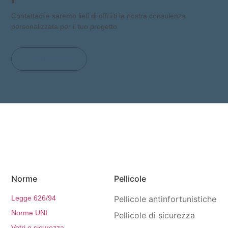
Contattaci e saremo lieti di offrirti la nostra consulenza
personalizzata per il tuo progetto
CONTATTACI
Norme
Pellicole
Legge 626/94
Pellicole antinfortunistiche
Norme UNI
Pellicole di sicurezza
Vetri e sicurezza